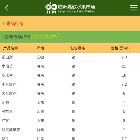
果品行情
最新市场行情
(2026-08-07)
产品名称
产地
包装规格
价格(元/kg)
砀山梨
安徽
箱
2.8
水仙芒
海南
箱
22
高乐密
海南
箱
18
小台农芒
海南
箱
7.2
大台农芒
海南
箱
8
金帅
山东
筐
7
丑苹果
四川
筐
5
红富士
山东
筐
8
阿克苏苹果
新疆
箱
7
花牛
甘肃
箱
7.2